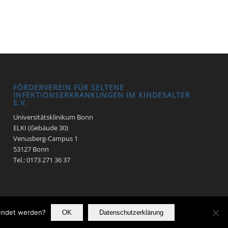
FÖRDERVEREIN FÜR SELTENE
INFEKTIONSERKRANKUNGEN IM KINDESALTER
E.V.
Universitätsklinikum Bonn
ELKI (Gebäude 30)
Venusberg-Campus 1
53127 Bonn
Tel.: 0173 271 36 37
wendet werden?
OK
Datenschutzerklärung