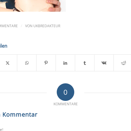
/
MMENTARE
VON
UKBREDAKTEUR
ilen
0
KOMMENTARE
en Kommentar
r!