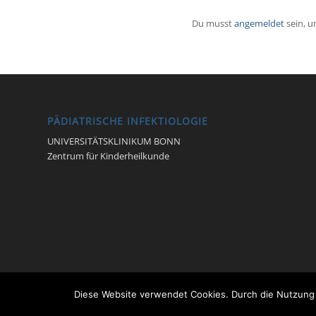
Du musst
angemeldet
sein, 
PÄDIATRISCHE INFEKTIOLOGIE
UNIVERSITÄTSKLINIKUM BONN
Zentrum für Kinderheilkunde
Diese Website verwendet Cookies. Durch die Nutzung 
© Pädiatrische Infektiologie -
Enfold Theme by Kriesi