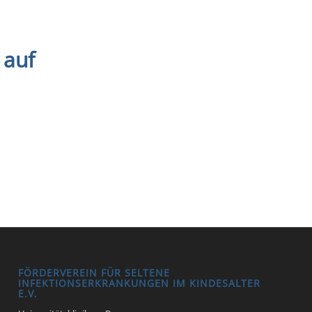
 auf
FÖRDERVEREIN FÜR SELTENE
INFEKTIONSERKRANKUNGEN IM KINDESALTER
E.V.