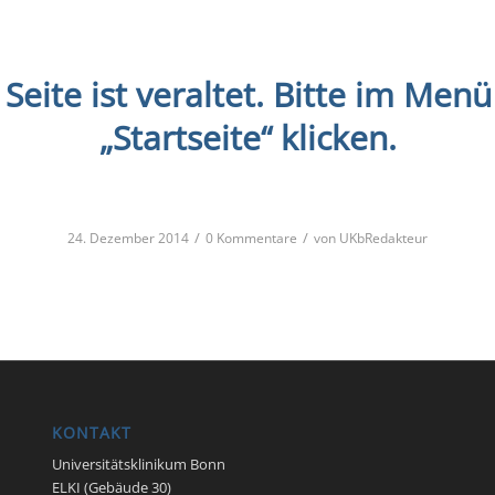
 Seite ist veraltet. Bitte im Menü
„Startseite“ klicken.
/
/
24. Dezember 2014
0 Kommentare
von
UKbRedakteur
KONTAKT
Universitätsklinikum Bonn
ELKI (Gebäude 30)