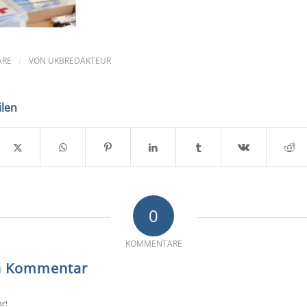
/
ARE
VON
UKBREDAKTEUR
ilen
0
KOMMENTARE
en Kommentar
r!