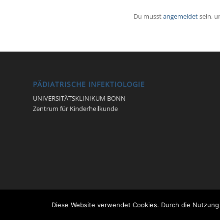
Du musst
angemeldet
sein, 
PÄDIATRISCHE INFEKTIOLOGIE
UNIVERSITÄTSKLINIKUM BONN
Zentrum für Kinderheilkunde
Diese Website verwendet Cookies. Durch die Nutzung 
© Pädiatrische Infektiologie -
Enfold Theme by Kriesi