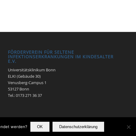
FÖRDERVEREIN FÜR SELTENE
INFEKTIONSERKRANKUNGEN IM KINDESALTER
E.V.
Universitätsklinikum Bonn
ELKI (Gebäude 30)
Venusberg-Campus 1
53127 Bonn
Tel.: 0173 271 36 37
wendet werden?
OK
Datenschutzerklärung