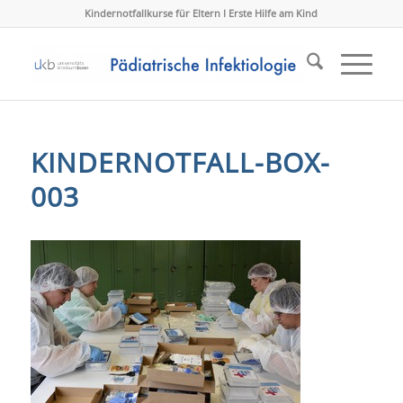
Kindernotfallkurse für Eltern I Erste Hilfe am Kind
KINDERNOTFALL-BOX-
003