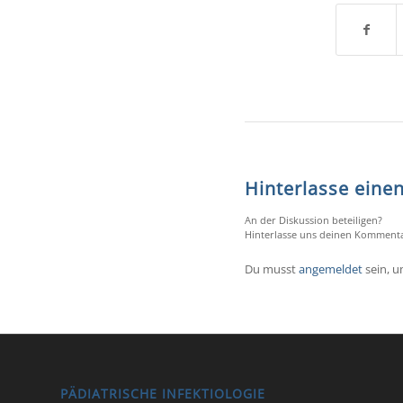
Hinterlasse ein
An der Diskussion beteiligen?
Hinterlasse uns deinen Kommenta
Du musst
angemeldet
sein, 
PÄDIATRISCHE INFEKTIOLOGIE