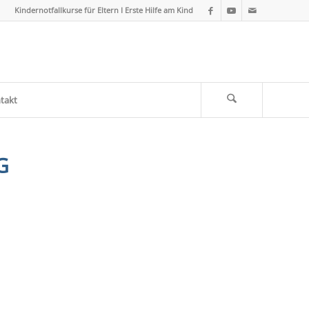
Kindernotfallkurse für Eltern I Erste Hilfe am Kind
takt
G