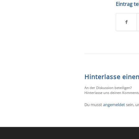
Eintrag te
Hinterlasse ein
An der Diskussion beteiligen?
Hinterlasse uns deinen Kommenta
Du musst
angemeldet
sein, 